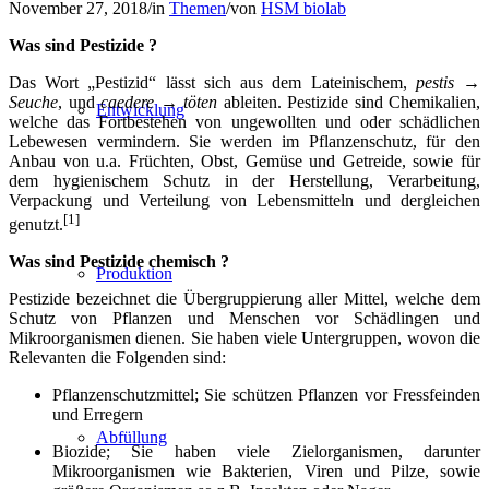
November 27, 2018
/
in
Themen
/
von
HSM biolab
Was sind Pestizide ?
Das Wort „Pestizid“ lässt sich aus dem Lateinischem,
pestis →
Seuche
, und
caedere → töten
ableiten. Pestizide sind Chemikalien,
Entwicklung
welche das Fortbestehen von ungewollten und oder schädlichen
Lebewesen vermindern. Sie werden im Pflanzenschutz, für den
Anbau von u.a. Früchten, Obst, Gemüse und Getreide, sowie für
dem hygienischem Schutz in der Herstellung, Verarbeitung,
Verpackung und Verteilung von Lebensmitteln und dergleichen
[1]
genutzt.
Was sind Pestizide chemisch ?
Produktion
Pestizide bezeichnet die Übergruppierung aller Mittel, welche dem
Schutz von Pflanzen und Menschen vor Schädlingen und
Mikroorganismen dienen. Sie haben viele Untergruppen, wovon die
Relevanten die Folgenden sind:
Pflanzenschutzmittel; Sie schützen Pflanzen vor Fressfeinden
und Erregern
Abfüllung
Biozide; Sie haben viele Zielorganismen, darunter
Mikroorganismen wie Bakterien, Viren und Pilze, sowie