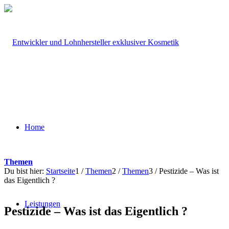
Home
Themen
Du bist hier:
Startseite
1
/
Themen
2
/
Themen
3
/
Pestizide – Was ist
das Eigentlich ?
Leistungen
Pestizide – Was ist das Eigentlich ?