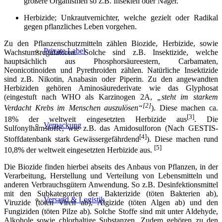
größere Organismen so z.B. Insekten oder Nager.
Herbizide; Unkrautvernichter, welche gezielt oder Radikal
gegen pflanzliches Leben vorgehen.
Zu den Pflanzenschutzmitteln zählen Biozide, Herbizide, sowie
Private Label
Wachstumsregulatoren. Solche sind z.B. Insektizide, welche
hauptsächlich aus Phosphorsäureestern, Carbamaten,
Neonicotinoiden und Pyrethroiden zählen. Natürliche Insektizide
sind z.B. Nikotin, Anabasin oder Piperin. Zu den angewandten
Herbiziden gehören Aminosäurederivate wie das Glyphosat
(eingestuft nach WHO als Karzinogen 2A,
„steht im starkem
[2]
Verdacht Krebs im Menschen auszulösen“
). Diese machen ca.
[3]
18% der weltweit eingesetzten Herbizide aus
. Die
Verpackung
Sulfonylharnstoffe, wie z.B. das Amidosulforon (Nach GESTIS-
[4]
Stoffdatenbank stark Gewässergefährdend
). Diese machen rund
[5]
10,8% der weltweit eingesetzten Herbizide aus.
Die Biozide finden hierbei abseits des Anbaus von Pflanzen, in der
Verarbeitung, Herstellung und Verteilung von Lebensmitteln und
anderen Verbrauchsgütern Anwendung. So z.B. Desinfektionsmittel
mit den Subkategorien der Bakterizide (töten Bakterien ab),
Versand & Logistik
Viruzide (töten Viren ab), Algizide (töten Algen ab) und den
Fungiziden (töten Pilze ab). Solche Stoffe sind mit unter Aldehyde,
Alkohole sowie chlorhaltige Substanzen. Zudem gehören zu den