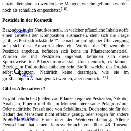
einzuhalten sind, so werden jene Mengen, welche gefunden werden
[10]
noch als schädlich eingeschätzt.
Pestizide in der Kosmetik
Besonders in der Naturkosmetik, in welcher pflanzliche Inhaltsstoffe
Kontakt
einen Großteil der Komposition ausmachen, stellt sich die Frage
„Gibt es Pestizidrückstände ?“. Je nach ursprünglicher Überzeugung
stellt sich diese Antwort anders ein. Wurden die Pflanzen ohne
Pestizide angebaut, befinden sich keine im Pflanzenrohmaterial.
Wurden sie mit Pestiziden angebaut, befinden sich diese
Spurenweise im Pflanzenrohmaterial. Und dennoch, es können
Biozide im Endprodukt enthalten sein. Stoffe, welche das Produkt
selbst schützen. Natürlich keine derartigen, wie sie im
Suche
[11]
großflächigem Anbau genutzt werden, aber dennoch.
Gibt es Alternativen ?
Es gibt natürliche Quellen von Pflanzen eigenen Pestiziden, Nikotin,
Anabasin, Piperin und die im Moment interessante Pelagronsäure.
Oder natürliche Fressfeinde von Schädlingen. Doch sind sie für den
Bedarf des Menschen nicht effektiv genug, oder sorgen für andere
Menü
Menü
Probleme bei der Ernte oder der Weiterverarbeitung. Alleine
Deutschland hat einen Jahresverbrauch von über 48 Tausend
[12]