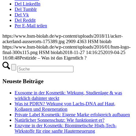
Del LinkedIn
Del Tumblr
Del Vk
Del Reddit
Per E-Mail teilen
https://www.hsm-biolab.de/wp-content/uploads/2018/11/acker-
ackerland-ausserorts-175389.jpg
2909
4363
HSM biolab
https://www.hsm-biolab.de/wp-content/uploads/2016/01/hsm-logo-
final-300x115.png
HSM biolab
2018-11-27 14:16:25
2019-04-25
16:08:48
Pestizide – Was ist das Eigentlich ?
Neueste Beiträge
Exosome in der Kosmetik: Wirkung, Studienlage & was
wirklich dahinter steckt
Was ist PDRN? Wirkung von Lachs-DNA auf Haut,
Kollagen und Regeneration
Private Label Kosmetik: Eigene Marke erfolgreich aufbauen
Natürlicher Sonnenschutz: Wie funktioniert er?
Enzyme in der Kosmetik: Biomimetische High-Tech-
Wirkstoffe für eine sanfte Hauterneuerung