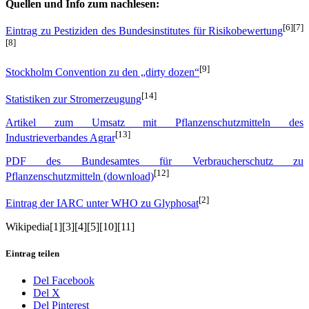
Quellen und Info zum nachlesen:
[6][7]
Eintrag zu Pestiziden des Bundesinstitutes für Risikobewertung
[8]
[9]
Stockholm Convention zu den „dirty dozen“
[14]
Statistiken zur Stromerzeugung
Artikel zum Umsatz mit Pflanzenschutzmitteln des
[13]
Industrieverbandes Agrar
PDF des Bundesamtes für Verbraucherschutz zu
[12]
Pflanzenschutzmitteln (download)
[2]
Eintrag der IARC unter WHO zu Glyphosat
Wikipedia[1][3][4][5][10][11]
Eintrag teilen
Del Facebook
Del X
Del Pinterest