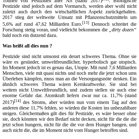
Tonnen von Pestiziden aller Art (stand 2017)
. Biologische
Pestizide sind jedoch auf dem Vormarsch, werden aber wohl nicht
zuletzt auch durch den wirtschaftlichen Aspekt zurückgehalten.
2017 stieg der weltweite Umsatz mit Pflanzenschutzmitteln um
[13]
5,6% auf rund 47,62 Milliarden Euro.
Dennoch schreitet die
Forschung stetig voran, und vielleicht bekommen die
„dirty dozen“
bald noch ein dutzend dazu.
Was heißt all dies nun ?
Pestizide sind nicht umsonst ein derart schweres Thema. Ohne sie
wäre es gesünder, umweltfreundlicher, hyperbolisch gar utopisch.
Im Moment jedoch ist es genau das, Utopie. Mit rund 7,6 Milliarden
Menschen, viele mit quasi nichts und noch mehr die jetzt schon ums
Überleben kämpfen, muss man an die Versorgungsnöte denken. Ein
ähnlich schweres Thema wären Kernkraftwerke. Sie sind bei
weitem nicht Umweltfreundlich, und zudem stellen sie auch eine
enorme Gefahr dar. Atomkraft liefern zwar nur ca. 11,7% (stand
[14]
2017)
des Stroms, aber würden nun vom einem Tag auf den
anderen diese 11,7% fehlen, so würden die Kosten ins unbezahlbare
steigen. Gleichermaßen gilt dies für Pestizide, es wäre besser ohne
sie, doch könnten wir den Bedarf nicht decken, nicht für die die die
jetzt schon hungern, nicht für die die vor dem Hunger bangen, und
auch nicht die, die im Moment nicht vom Hunger betroffen sind.