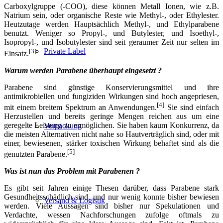
Carboxylgruppe (-COO), diese können Metall Ionen, wie z.B.
Natrium sein, oder organische Reste wie Methyl-, oder Ethylester.
Heutzutage werden Hauptsächlich Methyl-, und Ethylparabene
benutzt. Weniger so Propyl-, und Butylester, und Isoethyl-,
Isopropyl-, und Isobutylester sind seit geraumer Zeit nur selten im
Private Label
[3]
Einsatz.
Warum werden Parabene überhaupt eingesetzt ?
Parabene sind günstige Konservierungsmittel und ihre
antimikrobiellen und fungiziden Wirkungen sind hoch angepriesen,
[4]
mit einem breitem Spektrum an Anwendungen.
Sie sind einfach
Herzustellen und bereits geringe Mengen reichen aus um eine
geregelte Leistung zu ermöglichen. Sie haben kaum Konkurrenz, da
Verpackung
die meisten Alternativen nicht nahe so Hautverträglich sind, oder mit
einer, bewiesenen, stärker toxischen Wirkung behaftet sind als die
[5]
genutzten Parabene.
Was ist nun das Problem mit Parabenen ?
Es gibt seit Jahren einige Thesen darüber, dass Parabene stark
Gesundheitsschädlich sind, und nur wenig konnte bisher bewiesen
Versand & Logistik
werden. Viele Aussagen sind bisher nur Spekulationen und
Verdachte, wessen Nachforschungen zufolge oftmals zu