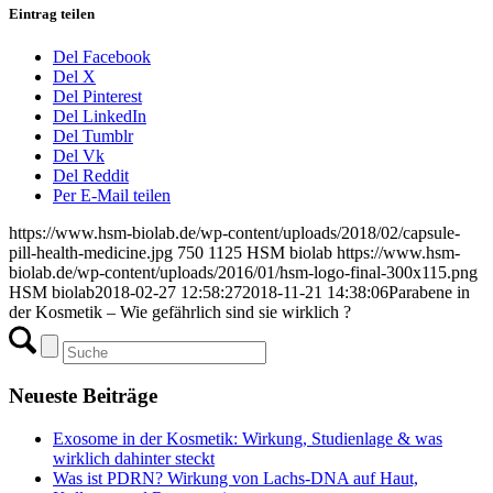
Eintrag teilen
Del Facebook
Del X
Del Pinterest
Del LinkedIn
Del Tumblr
Del Vk
Del Reddit
Per E-Mail teilen
https://www.hsm-biolab.de/wp-content/uploads/2018/02/capsule-
pill-health-medicine.jpg
750
1125
HSM biolab
https://www.hsm-
biolab.de/wp-content/uploads/2016/01/hsm-logo-final-300x115.png
HSM biolab
2018-02-27 12:58:27
2018-11-21 14:38:06
Parabene in
der Kosmetik – Wie gefährlich sind sie wirklich ?
Neueste Beiträge
Exosome in der Kosmetik: Wirkung, Studienlage & was
wirklich dahinter steckt
Was ist PDRN? Wirkung von Lachs-DNA auf Haut,