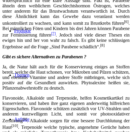
widersprüchlich für eine klare Aussage sind. Fakt ist, Parabene
ähneln dem weiblichem Geschlechtshormon Östrogen, welches
unter anderem für das Brustwachstum verantwortlich ist. Durch
diese Ähnlichkeit kann das Gewebe dazu veranlasst werden
[6]
unkontrolliert zu wachsen, und kann somit zu Brustkrebs führen
.
Bei männlichen Föten und Kindern bis drei Jahren können Parabene
Produkte
[7]
zur Feminisierung führen
. Jedoch sind viele dieser Thesen ein
ewiges hin und her von wahr zu falsch. Es gibt keine schlüssigen
[8]
Ergebnisse auf die Frage „Sind Parabene schädlich“.
Gibt es sichere Alternativen zu Parabenen ?
Ja, die Natur hält auch für die Konservierung einiges an Stoffen
bereit, welche die Haut schonen, vo
r Mikroben und Pilzen schützen,
Themen
und ebenfalls
Vitamine und andere Stoffe mitbringen, welche sich
positiv auf die Gesundheit auswirken. Phytoalexine heißen sie,
Pflanzenabwehrstoffe zu deutsch.
Flavonoide, Alkaloide und Terpenoide, helfen Kosmetikartikel zu
konservieren, und haben ihre ganz eigenen anderweitig hilfreichen
Eigenschaften. Flavonoide schützen zusätzlich vor UV-Strahlen und
anderem kurzwelligem Licht, und somit vor photooxidativer
Anfrage
[9]
Zerstörung
. Alkaloide sorgen für eine bessere Durchblutung der
[10]
Haut
. Terpenoide welche typische, angenehme Gerüche haben