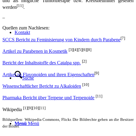
und als mögliche Tumortherapie bzw. Krebsheilmittel gesehen
[11]
werden
.
–
Quellen zum Nachlesen:
Kontakt
[7]
SCCS Bericht zu Feminisierung von Kindern durch Parabene
[3][4][5][6][8]
Artikel zu Parabenen in Kosmetik
[2]
Bericht der Inhaltsstoffe des Catalpa spp.
[9]
Artikel zu Flavonoiden und ihren Eigenschaften
Suche
[10]
Wissenschaftlicher Bericht zu Alkaloiden
[11]
Pharmaka Bericht über Terpene und Terpenoide
[1][9][10][11]
Wikipedia
Bildquellen: Wikipedia Commons, Flickr. Die Bildrechte gehen an die Besitzer
Menü
Menü
der Bilder.