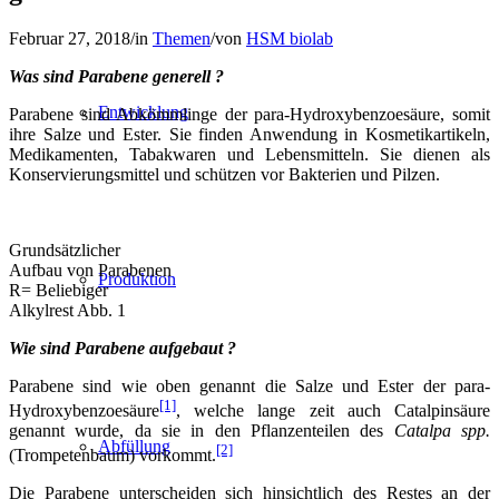
Februar 27, 2018
/
in
Themen
/
von
HSM biolab
Was sind Parabene generell ?
Entwicklung
Parabene sind Abkömmlinge der para-Hydroxybenzoesäure, somit
ihre Salze und Ester. Sie finden Anwendung in Kosmetikartikeln,
Medikamenten, Tabakwaren und Lebensmitteln. Sie dienen als
Konservierungsmittel und schützen vor Bakterien und Pilzen.
Grundsätzlicher
Aufbau von Parabenen
Produktion
R= Beliebiger
Alkylrest Abb. 1
Wie sind Parabene aufgebaut ?
Parabene sind wie oben genannt die Salze und Ester der para-
[1]
Hydroxybenzoesäure
, welche lange zeit auch Catalpinsäure
genannt wurde, da sie in den Pflanzenteilen des
Catalpa spp.
Abfüllung
[2]
(Trompetenbaum) vorkommt.
Die Parabene unterscheiden sich hinsichtlich des Restes an der