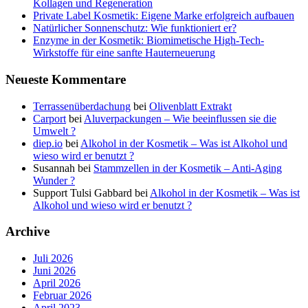
Kollagen und Regeneration
Private Label Kosmetik: Eigene Marke erfolgreich aufbauen
Natürlicher Sonnenschutz: Wie funktioniert er?
Enzyme in der Kosmetik: Biomimetische High-Tech-
Wirkstoffe für eine sanfte Hauterneuerung
Neueste Kommentare
Terrassenüberdachung
bei
Olivenblatt Extrakt
Carport
bei
Aluverpackungen – Wie beeinflussen sie die
Umwelt ?
diep.io
bei
Alkohol in der Kosmetik – Was ist Alkohol und
wieso wird er benutzt ?
Susannah
bei
Stammzellen in der Kosmetik – Anti-Aging
Wunder ?
Support Tulsi Gabbard
bei
Alkohol in der Kosmetik – Was ist
Alkohol und wieso wird er benutzt ?
Archive
Juli 2026
Juni 2026
April 2026
Februar 2026
April 2023