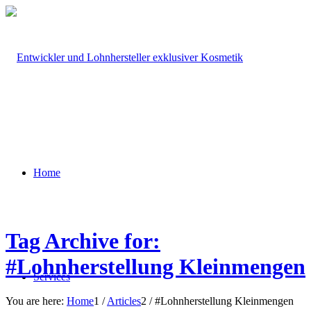
Home
Tag Archive for:
#Lohnherstellung Kleinmengen
Services
You are here:
Home
1
/
Articles
2
/
#Lohnherstellung Kleinmengen