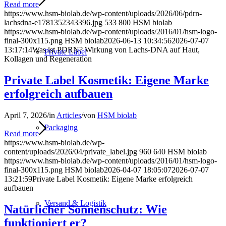
Read more
https://www.hsm-biolab.de/wp-content/uploads/2026/06/pdrn-
lachsdna-e1781352343396.jpg
533
800
HSM biolab
https://www.hsm-biolab.de/wp-content/uploads/2016/01/hsm-logo-
final-300x115.png
HSM biolab
2026-06-13 10:34:56
2026-07-07
13:17:14
Was ist PDRN? Wirkung von Lachs-DNA auf Haut,
Private Label
Kollagen und Regeneration
Private Label Kosmetik: Eigene Marke
erfolgreich aufbauen
April 7, 2026
/
in
Articles
/
von
HSM biolab
Packaging
Read more
https://www.hsm-biolab.de/wp-
content/uploads/2026/04/private_label.jpg
960
640
HSM biolab
https://www.hsm-biolab.de/wp-content/uploads/2016/01/hsm-logo-
final-300x115.png
HSM biolab
2026-04-07 18:05:07
2026-07-07
13:21:59
Private Label Kosmetik: Eigene Marke erfolgreich
aufbauen
Versand & Logistik
Natürlicher Sonnenschutz: Wie
funktioniert er?