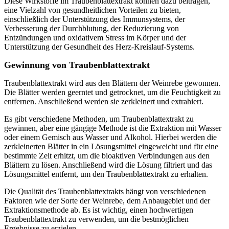
Diese Wirkstoffe im Traubenblattextrakt können dazu beitragen,
eine Vielzahl von gesundheitlichen Vorteilen zu bieten,
einschließlich der Unterstützung des Immunsystems, der
Verbesserung der Durchblutung, der Reduzierung von
Entzündungen und oxidativem Stress im Körper und der
Unterstützung der Gesundheit des Herz-Kreislauf-Systems.
Gewinnung von Traubenblattextrakt
Traubenblattextrakt wird aus den Blättern der Weinrebe gewonnen.
Die Blätter werden geerntet und getrocknet, um die Feuchtigkeit zu
entfernen. Anschließend werden sie zerkleinert und extrahiert.
Es gibt verschiedene Methoden, um Traubenblattextrakt zu
gewinnen, aber eine gängige Methode ist die Extraktion mit Wasser
oder einem Gemisch aus Wasser und Alkohol. Hierbei werden die
zerkleinerten Blätter in ein Lösungsmittel eingeweicht und für eine
bestimmte Zeit erhitzt, um die bioaktiven Verbindungen aus den
Blättern zu lösen. Anschließend wird die Lösung filtriert und das
Lösungsmittel entfernt, um den Traubenblattextrakt zu erhalten.
Die Qualität des Traubenblattextrakts hängt von verschiedenen
Faktoren wie der Sorte der Weinrebe, dem Anbaugebiet und der
Extraktionsmethode ab. Es ist wichtig, einen hochwertigen
Traubenblattextrakt zu verwenden, um die bestmöglichen
Ergebnisse zu erzielen.