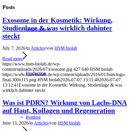
Posts
Exosome in der Kosmetik: Wirkung,
Studienlage & was wirklich dahinter
Development
steckt
July 7, 2026
/
in
Articles
/
von
HSM biolab
Read more
https://www.hsm-biolab.de/wp-
content/uploads/2026/07/exosome.jpg
427
640
HSM biolab
Production
https://www.hsm-biolab.de/wp-content/uploads/2016/01/hsm-logo-
final-300x115.png
HSM biolab
2026-07-07 13:11:48
2026-07-07
13:12:41
Exosome in der Kosmetik: Wirkung, Studienlage & was
wirklich dahinter steckt
Was ist PDRN? Wirkung von Lachs-DNA
auf Haut, Kollagen und Regeneration
Bottling
June 13, 2026
/
in
Articles
/
von
HSM biolab