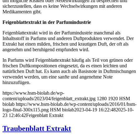
um mögliche Risiken oder Nebenwirkungen zu besprechen und
sicherzustellen, dass es keine Wechselwirkungen mit anderen
Medikamenten gibt.
Feigenblattextrakt in der Parfumindustrie
Feigenblattextrakt wird in der Parfumindustrie manchmal als
Inhaltsstoff in Parfums und anderen Duftprodukten verwendet. Der
Extrakt hat einen milden, frischen und krautigen Duft, der oft als
angenehm und beruhigend empfunden wird.
In Parfums wird Feigenblattextrakt häufig als Teil von grünen oder
frischen Duftkompositionen eingesetzt, da es einen leichten und
natürlichen Duft hat. Es kann auch als Basisnote in Duftmischungen
verwendet werden, um eine sanfte und angenehme Note
hinzuzufügen.
https://www.hsm-biolab.de/wp-
content/uploads/2023/04/feigenblatt_extrakt.jpg
1280
1920
HSM
biolab
https://www.hsm-biolab.de/wp-content/uploads/2016/01/hsm-
logo-final-300x115.png
HSM biolab
2023-04-19 16:22:48
2025-10-
23 12:46:42
Feigenblatt Extrakt
Traubenblatt Extrakt