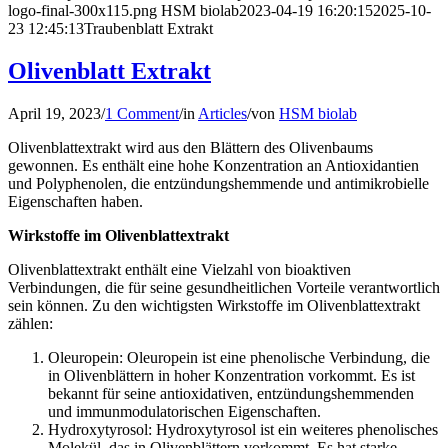
logo-final-300x115.png
HSM biolab
2023-04-19 16:20:15
2025-10-
23 12:45:13
Traubenblatt Extrakt
Olivenblatt Extrakt
April 19, 2023
/
1 Comment
/
in
Articles
/
von
HSM biolab
Olivenblattextrakt wird aus den Blättern des Olivenbaums
gewonnen. Es enthält eine hohe Konzentration an Antioxidantien
und Polyphenolen, die entzündungshemmende und antimikrobielle
Eigenschaften haben.
Wirkstoffe im Olivenblattextrakt
Olivenblattextrakt enthält eine Vielzahl von bioaktiven
Verbindungen, die für seine gesundheitlichen Vorteile verantwortlich
sein können. Zu den wichtigsten Wirkstoffe im Olivenblattextrakt
zählen:
Oleuropein: Oleuropein ist eine phenolische Verbindung, die
in Olivenblättern in hoher Konzentration vorkommt. Es ist
bekannt für seine antioxidativen, entzündungshemmenden
und immunmodulatorischen Eigenschaften.
Hydroxytyrosol: Hydroxytyrosol ist ein weiteres phenolisches
Molekül, das in Olivenblättern vorkommt. Es hat starke