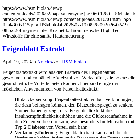
https://www.hsm-biolab.de/wp-
content/uploads/2026/02/papaya_enzyme.jpg
960
1280
HSM biolab
https://www.hsm-biolab.de/wp-content/uploads/2016/01/hsm-logo-
final-300x115.png
HSM biolab
2026-02-19 08:28:09
2026-02-19
08:52:26
Enzyme in der Kosmetik: Biomimetische High-Tech-
Wirkstoffe für eine sanfte Hauterneuerung
Feigenblatt Extrakt
April 19, 2023
/
in
Articles
/
von
HSM biolab
Feigenblattextrakt wird aus den Blättern des Feigenbaums
gewonnen und enthält eine Vielzahl von Wirkstoffen, die potenzielle
gesundheitliche Vorteile bieten können. Hier sind einige der
möglichen Anwendungen von Feigenblattextrakt:
Blutzuckersenkung: Feigenblattextrakt enthält Verbindungen,
die dazu beitragen können, den Blutzuckerspiegel zu senken.
Studien haben gezeigt, dass Feigenblattextrakt die
Insulinempfindlichkeit erhöhen und die Glukoseaufnahme in
den Zellen verbessern kann, was besonders für Menschen mit
Typ-2-Diabetes von Vorteil sein kann.
Verdauungsförderung: Feigenblattextrakt kann auch bei der