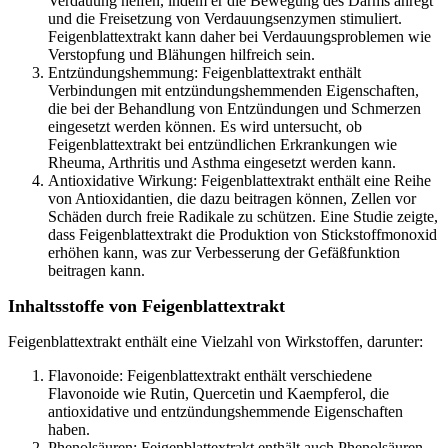
Verdauung helfen, indem er die Bewegung des Darms anregt
und die Freisetzung von Verdauungsenzymen stimuliert.
Feigenblattextrakt kann daher bei Verdauungsproblemen wie
Verstopfung und Blähungen hilfreich sein.
Entzündungshemmung: Feigenblattextrakt enthält
Verbindungen mit entzündungshemmenden Eigenschaften,
die bei der Behandlung von Entzündungen und Schmerzen
eingesetzt werden können. Es wird untersucht, ob
Feigenblattextrakt bei entzündlichen Erkrankungen wie
Rheuma, Arthritis und Asthma eingesetzt werden kann.
Antioxidative Wirkung: Feigenblattextrakt enthält eine Reihe
von Antioxidantien, die dazu beitragen können, Zellen vor
Schäden durch freie Radikale zu schützen. Eine Studie zeigte,
dass Feigenblattextrakt die Produktion von Stickstoffmonoxid
erhöhen kann, was zur Verbesserung der Gefäßfunktion
beitragen kann.
Inhaltsstoffe von Feigenblattextrakt
Feigenblattextrakt enthält eine Vielzahl von Wirkstoffen, darunter:
Flavonoide: Feigenblattextrakt enthält verschiedene
Flavonoide wie Rutin, Quercetin und Kaempferol, die
antioxidative und entzündungshemmende Eigenschaften
haben.
Phenolsäuren: Feigenblattextrakt enthält auch Phenolsäuren