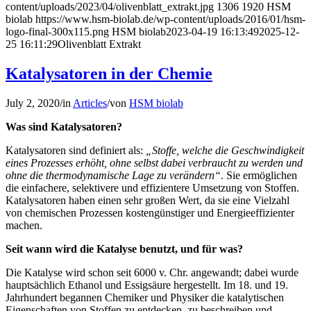
content/uploads/2023/04/olivenblatt_extrakt.jpg
1306
1920
HSM
biolab
https://www.hsm-biolab.de/wp-content/uploads/2016/01/hsm-
logo-final-300x115.png
HSM biolab
2023-04-19 16:13:49
2025-12-
25 16:11:29
Olivenblatt Extrakt
Katalysatoren in der Chemie
July 2, 2020
/
in
Articles
/
von
HSM biolab
Was sind Katalysatoren?
Katalysatoren sind definiert als:
„Stoffe, welche die Geschwindigkeit
eines Prozesses erhöht, ohne selbst dabei verbraucht zu werden und
ohne die thermodynamische Lage zu verändern“
. Sie ermöglichen
die einfachere, selektivere und effizientere Umsetzung von Stoffen.
Katalysatoren haben einen sehr großen Wert, da sie eine Vielzahl
von chemischen Prozessen kostengünstiger und Energieeffizienter
machen.
Seit wann wird die Katalyse benutzt, und für was?
Die Katalyse wird schon seit 6000 v. Chr. angewandt; dabei wurde
hauptsächlich Ethanol und Essigsäure hergestellt. Im 18. und 19.
Jahrhundert begannen Chemiker und Physiker die katalytischen
Eigenschaften von Stoffen zu entdecken, zu beschreiben und