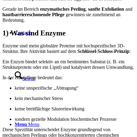
Gerade im Bereich
enzymatisches Peeling
,
sanfte Exfoliation
and
hautbarriereschonende Pflege
gewinnen sie zunehmend an
Bedeutung.
1) Was sind Enzyme
Contacts
Enzyme sind meist globuläre Proteine mit hochspezifischer 3D-
Struktur. Ihre Aktivität basiert auf dem
Schlüssel-Schloss-Prinzip
:
Ein Enzym bindet selektiv an ein bestimmtes Substrat (z. B. ein
Strukturprotein oder ein Lipid) und katalysiert dessen Umwandlung.
In der Hautpflege bedeutet das:
Search
keine unspezifische „Abtragung“
kein mechanischer Stress
keine breitflächige Säureeinwirkung
sondern gezielte Modulation biochemischer Prozesse
Menu
Menu
Diese Spezifität unterscheidet Enzyme grundlegend von
mechanischen Peelings oder hochkonzentrierten chemischen