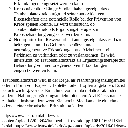
Erkrankungen eingesetzt werden kann.
Krebsprävention: Einige Studien haben gezeigt, dass
Traubenblattextrakt aufgrund seiner antioxidativen
Eigenschaften eine potenzielle Rolle bei der Prävention von
Krebs spielen könnte. Es wird untersucht, ob
Traubenblattextrakt als Ergänzungstherapie zur
Krebsbehandlung eingesetzt werden kann.
Neuroprotektion: Resveratrol hat auch gezeigt, dass es dazu
beitragen kann, das Gehirn zu schützen und
neurodegenerative Erkrankungen wie Alzheimer und
Parkinson zu verhindern oder zu verlangsamen. Es wird
untersucht, ob Traubenblattextrakt als Ergänzungstherapie zur
Behandlung von neurodegenerativen Erkrankungen
eingesetzt werden kann.
Traubenblattextrakt wird in der Regel als Nahrungsergänzungsmittel
oder in Form von Kapseln, Tabletten oder Tropfen angeboten. Es ist
jedoch wichtig, vor der Einnahme von Traubenblattextrakt oder
anderen Nahrungsergänzungsmitteln mit einem Arzt Rücksprache
zu halten, insbesondere wenn Sie bereits Medikamente einnehmen
oder an einer chronischen Erkrankung leiden.
https://www.hsm-biolab.de/wp-
content/uploads/2023/04/traubenblatt_extrakt.jpg
1081
1602
HSM
biolab
https://www.hsm-biolab.de/wp-content/uploads/2016/01/hsm-