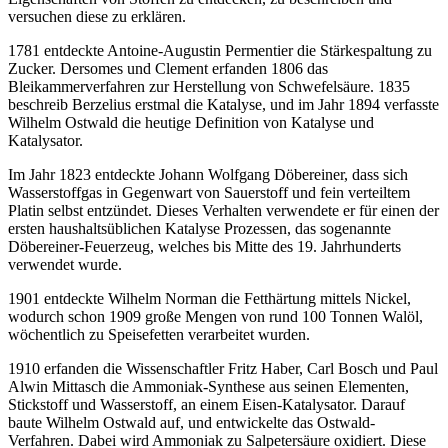
versuchen diese zu erklären.
1781 entdeckte Antoine-Augustin Permentier die Stärkespaltung zu
Zucker. Dersomes und Clement erfanden 1806 das
Bleikammerverfahren zur Herstellung von Schwefelsäure. 1835
beschreib Berzelius erstmal die Katalyse, und im Jahr 1894 verfasste
Wilhelm Ostwald die heutige Definition von Katalyse und
Katalysator.
Im Jahr 1823 entdeckte Johann Wolfgang Döbereiner, dass sich
Wasserstoffgas in Gegenwart von Sauerstoff und fein verteiltem
Platin selbst entzündet. Dieses Verhalten verwendete er für einen der
ersten haushaltsüblichen Katalyse Prozessen, das sogenannte
Döbereiner-Feuerzeug, welches bis Mitte des 19. Jahrhunderts
verwendet wurde.
1901 entdeckte Wilhelm Norman die Fetthärtung mittels Nickel,
wodurch schon 1909 große Mengen von rund 100 Tonnen Walöl,
wöchentlich zu Speisefetten verarbeitet wurden.
1910 erfanden die Wissenschaftler Fritz Haber, Carl Bosch und Paul
Alwin Mittasch die Ammoniak-Synthese aus seinen Elementen,
Stickstoff und Wasserstoff, an einem Eisen-Katalysator. Darauf
baute Wilhelm Ostwald auf, und entwickelte das Ostwald-
Verfahren. Dabei wird Ammoniak zu Salpetersäure oxidiert. Diese