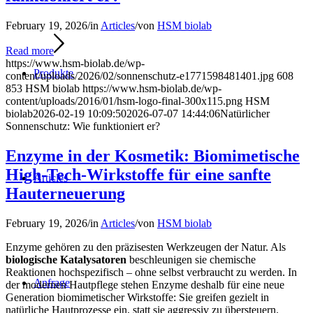
February 19, 2026
/
in
Articles
/
von
HSM biolab
Read more
https://www.hsm-biolab.de/wp-
Produkte
content/uploads/2026/02/sonnenschutz-e1771598481401.jpg
608
853
HSM biolab
https://www.hsm-biolab.de/wp-
content/uploads/2016/01/hsm-logo-final-300x115.png
HSM
biolab
2026-02-19 10:09:50
2026-07-07 14:44:06
Natürlicher
Sonnenschutz: Wie funktioniert er?
Enzyme in der Kosmetik: Biomimetische
High-Tech-Wirkstoffe für eine sanfte
Articles
Hauterneuerung
February 19, 2026
/
in
Articles
/
von
HSM biolab
Enzyme gehören zu den präzisesten Werkzeugen der Natur. Als
biologische Katalysatoren
beschleunigen sie chemische
Reaktionen hochspezifisch – ohne selbst verbraucht zu werden. In
Anfrage
der modernen Hautpflege stehen Enzyme deshalb für eine neue
Generation biomimetischer Wirkstoffe: Sie greifen gezielt in
natürliche Hautprozesse ein, statt sie aggressiv zu übersteuern.