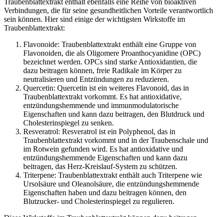
Traubenblattextrakt enthält ebenfalls eine Reihe von bioaktiven
Verbindungen, die für seine gesundheitlichen Vorteile verantwortlich
sein können. Hier sind einige der wichtigsten Wirkstoffe im
Traubenblattextrakt:
Flavonoide: Traubenblattextrakt enthält eine Gruppe von
Flavonoiden, die als Oligomere Proanthocyanidine (OPC)
bezeichnet werden. OPCs sind starke Antioxidantien, die
dazu beitragen können, freie Radikale im Körper zu
neutralisieren und Entzündungen zu reduzieren.
Quercetin: Quercetin ist ein weiteres Flavonoid, das in
Traubenblattextrakt vorkommt. Es hat antioxidative,
entzündungshemmende und immunmodulatorische
Eigenschaften und kann dazu beitragen, den Blutdruck und
Cholesterinspiegel zu senken.
Resveratrol: Resveratrol ist ein Polyphenol, das in
Traubenblattextrakt vorkommt und in der Traubenschale und
im Rotwein gefunden wird. Es hat antioxidative und
entzündungshemmende Eigenschaften und kann dazu
beitragen, das Herz-Kreislauf-System zu schützen.
Triterpene: Traubenblattextrakt enthält auch Triterpene wie
Ursolsäure und Oleanolsäure, die entzündungshemmende
Eigenschaften haben und dazu beitragen können, den
Blutzucker- und Cholesterinspiegel zu regulieren.