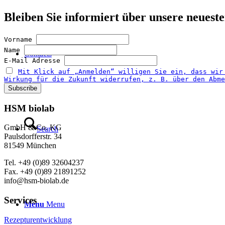
Bleiben Sie informiert über unsere neues
Vorname
Name
Contacts
E-Mail Adresse
Mit Klick auf „Anmelden“ willigen Sie ein, dass wir
Wirkung für die Zukunft widerrufen, z. B. über den Abme
HSM biolab
GmbH & Co. KG
Search
Paulsdorfferstr. 34
81549 München
Tel. +49 (0)89 32604237
Fax. +49 (0)89 21891252
info@hsm-biolab.de
Services
Menu
Menu
Rezepturentwicklung