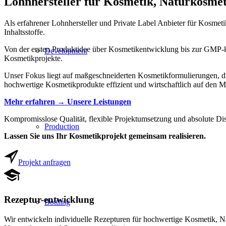
Lohnhersteller für Kosmetik, Naturkosme
Als erfahrener Lohnhersteller und Private Label Anbieter für Kosmet
Inhaltsstoffe.
Von der ersten Produktidee über Kosmetikentwicklung bis zur GMP-k
Development
Kosmetikprojekte.
Unser Fokus liegt auf maßgeschneiderten Kosmetikformulierungen, di
hochwertige Kosmetikprodukte effizient und wirtschaftlich auf den M
Mehr erfahren → Unsere Leistungen
Kompromisslose Qualität, flexible Projektumsetzung und absolute 
Production
Lassen Sie uns Ihr Kosmetikprojekt gemeinsam realisieren.
Projekt anfragen
Rezeptur-entwicklung
Bottling
Wir entwickeln individuelle Rezepturen für hochwertige Kosmetik, Na