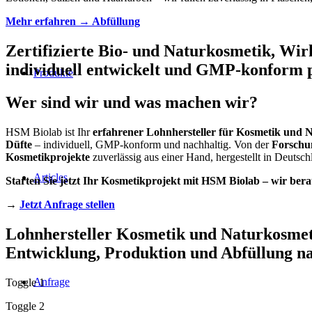
Mehr erfahren → Abfüllung
Zertifizierte Bio- und Naturkosmetik, Wir
individuell entwickelt und GMP-konform p
Produkte
Wer sind wir
und was machen wir?
HSM Biolab ist Ihr
erfahrener Lohnhersteller für Kosmetik und 
Düfte
– individuell, GMP-konform und nachhaltig. Von der
Forschu
Kosmetikprojekte
zuverlässig aus einer Hand, hergestellt in Deutsch
Articles
Starten Sie jetzt Ihr Kosmetikprojekt mit HSM Biolab – wir berat
→
Jetzt Anfrage stellen
Lohnhersteller Kosmetik und Naturkosmet
Entwicklung, Produktion und Abfüllung na
Anfrage
Toggle 1
Toggle 2