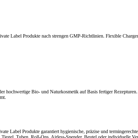
ivate Label Produkte nach strengen GMP-Richtlinien. Flexible Charge
teller hochwertige Bio- und Naturkosmetik auf Basis fertiger Rezepturen.
mt.
vate Label Produkte garantiert hygienische, präzise und termingerech
, Tiegel, Tuben, Roll-Ons, Airless-Spender, Beutel oder individuelle V