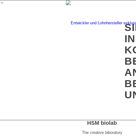
S
I
K
B
A
B
U
HSM biolab
The creative laboratory