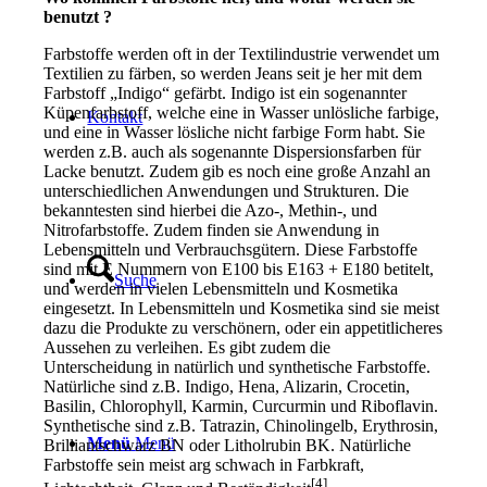
benutzt ?
Farbstoffe werden oft in der Textilindustrie verwendet um
Textilien zu färben, so werden Jeans seit je her mit dem
Farbstoff „Indigo“ gefärbt. Indigo ist ein sogenannter
Küpenfarbstoff, welche eine in Wasser unlösliche farbige,
Kontakt
und eine in Wasser lösliche nicht farbige Form habt. Sie
werden z.B. auch als sogenannte Dispersionsfarben für
Lacke benutzt. Zudem gib es noch eine große Anzahl an
unterschiedlichen Anwendungen und Strukturen. Die
bekanntesten sind hierbei die Azo-, Methin-, und
Nitrofarbstoffe. Zudem finden sie Anwendung in
Lebensmitteln und Verbrauchsgütern. Diese Farbstoffe
sind mit E Nummern von E100 bis E163 + E180 betitelt,
Suche
und werden in vielen Lebensmitteln und Kosmetika
eingesetzt. In Lebensmitteln und Kosmetika sind sie meist
dazu die Produkte zu verschönern, oder ein appetitlicheres
Aussehen zu verleihen. Es gibt zudem die
Unterscheidung in natürlich und synthetische Farbstoffe.
Natürliche sind z.B. Indigo, Hena, Alizarin, Crocetin,
Basilin, Chlorophyll, Karmin, Curcurmin und Riboflavin.
Synthetische sind z.B. Tatrazin, Chinolingelb, Erythrosin,
Menü
Menü
Brilliantschwarz BN oder Litholrubin BK. Natürliche
Farbstoffe sein meist arg schwach in Farbkraft,
[4]