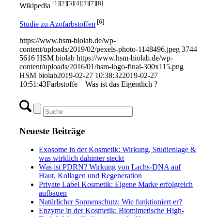
[1][2][3][4][5][7][8]
Wikipedia
[6]
Studie zu Azofarbstoffen
https://www.hsm-biolab.de/wp-
content/uploads/2019/02/pexels-photo-1148496.jpeg
3744
5616
HSM biolab
https://www.hsm-biolab.de/wp-
content/uploads/2016/01/hsm-logo-final-300x115.png
HSM biolab
2019-02-27 10:38:32
2019-02-27
10:51:43
Farbstoffe – Was ist das Eigentlich ?
Neueste Beiträge
Exosome in der Kosmetik: Wirkung, Studienlage &
was wirklich dahinter steckt
Was ist PDRN? Wirkung von Lachs-DNA auf
Haut, Kollagen und Regeneration
Private Label Kosmetik: Eigene Marke erfolgreich
aufbauen
Natürlicher Sonnenschutz: Wie funktioniert er?
Enzyme in der Kosmetik: Biomimetische High-