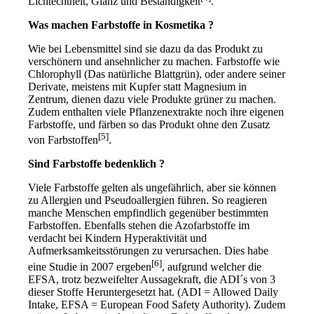
Lichtechtheit, Glanz und Beständigkeit
.
Was machen Farbstoffe in Kosmetika ?
Wie bei Lebensmittel sind sie dazu da das Produkt zu
verschönern und ansehnlicher zu machen. Farbstoffe wie
Chlorophyll (Das natürliche Blattgrün), oder andere seiner
Derivate, meistens mit Kupfer statt Magnesium in
Zentrum, dienen dazu viele Produkte grüner zu machen.
Zudem enthalten viele Pflanzenextrakte noch ihre eigenen
Farbstoffe, und färben so das Produkt ohne den Zusatz
[5]
von Farbstoffen
.
Sind Farbstoffe bedenklich ?
Viele Farbstoffe gelten als ungefährlich, aber sie können
zu Allergien und Pseudoallergien führen. So reagieren
manche Menschen empfindlich gegenüber bestimmten
Farbstoffen. Ebenfalls stehen die Azofarbstoffe im
verdacht bei Kindern Hyperaktivität und
Aufmerksamkeitsstörungen zu verursachen. Dies habe
[6]
eine Studie in 2007 ergeben
, aufgrund welcher die
EFSA, trotz bezweifelter Aussagekraft, die ADI´s von 3
dieser Stoffe Heruntergesetzt hat. (ADI = Allowed Daily
Intake, EFSA = European Food Safety Authority). Zudem