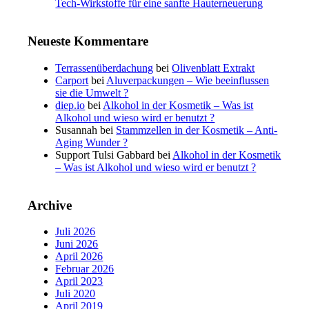
Tech-Wirkstoffe für eine sanfte Hauterneuerung
Neueste Kommentare
Terrassenüberdachung
bei
Olivenblatt Extrakt
Carport
bei
Aluverpackungen – Wie beeinflussen
sie die Umwelt ?
diep.io
bei
Alkohol in der Kosmetik – Was ist
Alkohol und wieso wird er benutzt ?
Susannah
bei
Stammzellen in der Kosmetik – Anti-
Aging Wunder ?
Support Tulsi Gabbard
bei
Alkohol in der Kosmetik
– Was ist Alkohol und wieso wird er benutzt ?
Archive
Juli 2026
Juni 2026
April 2026
Februar 2026
April 2023
Juli 2020
April 2019