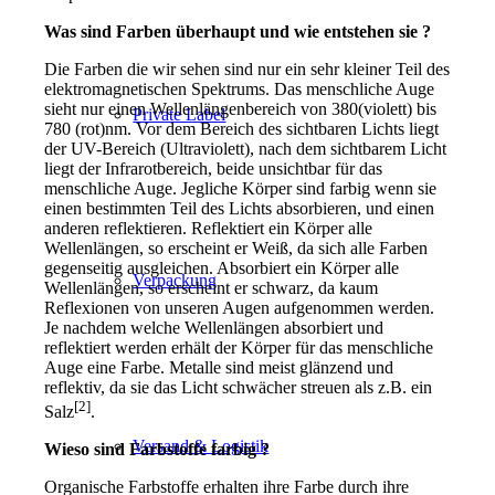
Was sind Farben überhaupt und wie entstehen sie ?
Die Farben die wir sehen sind nur ein sehr kleiner Teil des
elektromagnetischen Spektrums. Das menschliche Auge
sieht nur einen Wellenlängenbereich von 380(violett) bis
Private Label
780 (rot)nm. Vor dem Bereich des sichtbaren Lichts liegt
der UV-Bereich (Ultraviolett), nach dem sichtbarem Licht
liegt der Infrarotbereich, beide unsichtbar für das
menschliche Auge. Jegliche Körper sind farbig wenn sie
einen bestimmten Teil des Lichts absorbieren, und einen
anderen reflektieren. Reflektiert ein Körper alle
Wellenlängen, so erscheint er Weiß, da sich alle Farben
gegenseitig ausgleichen. Absorbiert ein Körper alle
Verpackung
Wellenlängen, so erscheint er schwarz, da kaum
Reflexionen von unseren Augen aufgenommen werden.
Je nachdem welche Wellenlängen absorbiert und
reflektiert werden erhält der Körper für das menschliche
Auge eine Farbe. Metalle sind meist glänzend und
reflektiv, da sie das Licht schwächer streuen als z.B. ein
[2]
Salz
.
Versand & Logistik
Wieso sind Farbstoffe farbig ?
Organische Farbstoffe erhalten ihre Farbe durch ihre