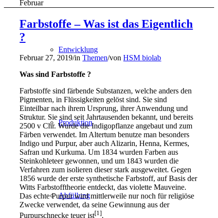
Februar
Farbstoffe – Was ist das Eigentlich
?
Entwicklung
Februar 27, 2019
/
in
Themen
/
von
HSM biolab
Was sind Farbstoffe ?
Farbstoffe sind färbende Substanzen, welche anders den
Pigmenten, in Flüssigkeiten gelöst sind. Sie sind
Einteilbar nach ihrem Ursprung, ihrer Anwendung und
Struktur. Sie sind seit Jahrtausenden bekannt, und bereits
Produktion
2500 v Chr. Wurde die Indigopflanze angebaut und zum
Färben verwendet. Im Altertum benutze man besonders
Indigo und Purpur, aber auch Alizarin, Henna, Kermes,
Safran und Kurkuma. Um 1834 wurden Farben aus
Steinkohleteer gewonnen, und um 1843 wurden die
Verfahren zum isolieren dieser stark ausgeweitet. Gegen
1856 wurde der erste synthetische Farbstoff, auf Basis der
Witts Farbstofftheorie entdeckt, das violette Mauveine.
Abfüllung
Das echte Purpur wird mittlerweile nur noch für religiöse
Zwecke verwendet, da seine Gewinnung aus der
[1]
Purpurschnecke teuer ist
.