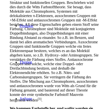
Struktur und funktionellen Gruppen. Beschrieben wird
dies durch die Witts Farbstofftheorie. Sie besagt, dass
Moleküle aus Chromophoren, Systemen mit
delokalisierten
π
-Elektronen, auxochromen Gruppen mit
+M-Effekt und antiauxochromen Gruppen mit -M-Effekt
bestehen. All diese Eigenschaften geben einem Stoff seine
Produkte
Färbung. Chromophore sind Moleküle mit konjugierten
Doppelbindungen, also Doppelbindungen mit einer
Bindung Abstand zu einander. So z.B. im Benzen, und
damit bei allen aromatischen Verbindungen. Auxochrome
Gruppen sind funktionelle Gruppen welche ein freies
Elektronenpaar besitzen, welches es an das Molekül
abgeben kann, so z.B. Hydroxy- oder Aminogruppen. Sie
verstärken die Färbung eines Stoffes. Antiauxochrome
Themen
Gruppen sind solche, welche eine Doppel- oder
Dreifachbindung besitzen, und deshalb die
Elektronendichte erhöhen. So z.B. Nitro- und
Carbonsäuregruppen. Sie verringern die Färbung des
Stoffes. Die Mischung aus Chromophoren, auxochromen
und antiauxochromen wurde von Witts als Grund für die
Färbung genannt, und basierend auf dieser Theorie
konnte der erste synthetische Farbstoff Mauvein
Anfrage
[3]
hergestellt werden
.
Wo kommen Farbstoffe her, und wofür werden sie