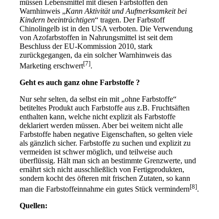
müssen Lebensmittel mit diesen Farbstoffen den
Warnhinweis „
Kann Aktivität und Aufmerksamkeit bei
Kindern beeinträchtigen
“ tragen. Der Farbstoff
Chinolingelb ist in den USA verboten. Die Verwendung
von Azofarbstoffen in Nahrungsmittel ist seit dem
Beschluss der EU-Kommission 2010, stark
zurückgegangen, da ein solcher Warnhinweis das
[7]
Marketing erschwert
.
Geht es auch ganz ohne Farbstoffe ?
Nur sehr selten, da selbst ein mit „ohne Farbstoffe“
betiteltes Produkt auch Farbstoffe aus z.B. Fruchtsäften
enthalten kann, welche nicht explizit als Farbstoffe
deklariert werden müssen. Aber bei weitem nicht alle
Farbstoffe haben negative Eigenschaften, so gelten viele
als gänzlich sicher. Farbstoffe zu suchen und explizit zu
vermeiden ist schwer möglich, und teilweise auch
überflüssig. Hält man sich an bestimmte Grenzwerte, und
ernährt sich nicht ausschließlich von Fertigprodukten,
sondern kocht des öfteren mit frischen Zutaten, so kann
[8]
man die Farbstoffeinnahme ein gutes Stück vermindern
.
Quellen: