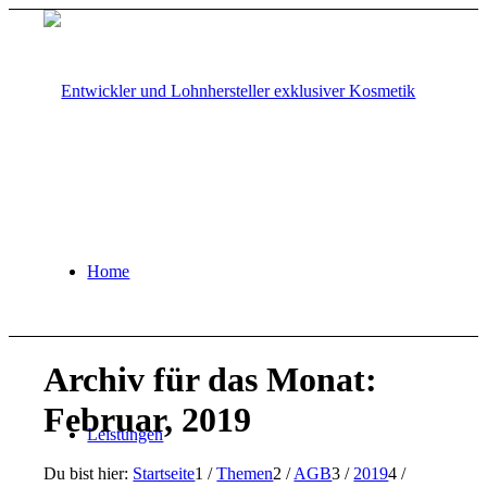
Home
Archiv für das Monat:
Februar, 2019
Leistungen
Du bist hier:
Startseite
1
/
Themen
2
/
AGB
3
/
2019
4
/